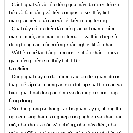
- Cánh quạt và vỏ của dòng quạt này đã được tối ưu
hóa và làm bằng vật liệu composite sợi thủy tinh,
mang lại hiệu quả cao và tiết kiệm năng lượng.
- Quạt này có ưu điểm là chống lại axit mạnh, kiềm
mạnh, muối, amoniac, ion clorua, ... và thích hợp sử
dụng trong các môi trường khắc nghiệt khác nhau.
- Vật liệu chế tạo bằng composite nhập khẩu - nhựa
gia cường thêm sợi thủy tinh FRP
Ưu điểm:
- Dòng quạt này có đặc điểm cấu tạo đơn giản, độ ồn
thấp, dễ lắp đặt, chống ăn mòn tốt, áp suất tĩnh cao và
hiệu quả, hoạt động ổn định và độ rung cơ học thấp
Ứng dụng:
- Sử dụng rộng rãi trong các bộ phận tẩy gỉ, phòng thí
nghiệm, tầng hầm, xí nghiệp công nghiệp và khai thác
mỏ, nhà kho, cao ốc văn phòng, nhà máy điện, nhà
máy mạ điện, nhà máy oxy hóa và những nơi khác có