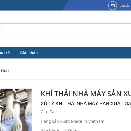
thp.da
hực tế
Giải pháp
 thải
KHÍ THẢI NHÀ MÁY SẢN X
XỦ LÝ KHÍ THẢI NHÀ MÁY SẢN XUẤT G
Giá: Call
Hãng sản xuất: Made in Vietnam
Bảo hành: 12 Tháng