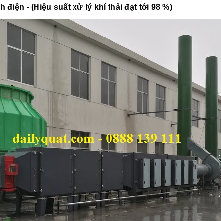
 điện - (Hiệu suất xử lý khí thải đạt tới 98 %)