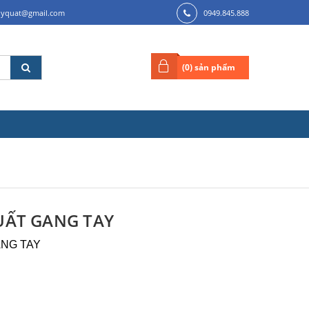
ilyquat@gmail.com
0949.845.888
(
0
) sản phẩm
UẤT GANG TAY
ANG TAY