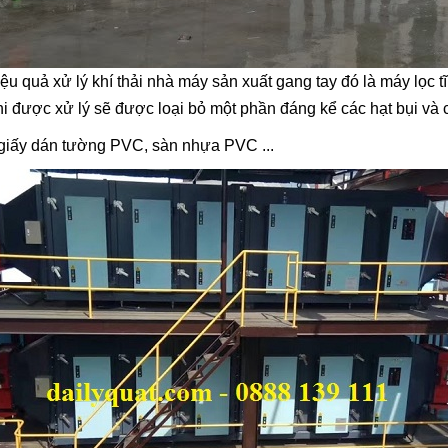
iệu quả xử lý khí thải nhà máy sản xuất gang tay đó là máy lọ
hi được xử lý sẽ được loại bỏ một phần đáng kể các hạt bụi và c
 giấy dán tường PVC, sàn nhựa PVC ...