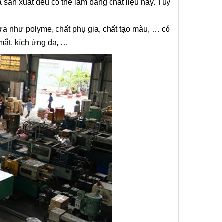
sản xuất đều có thể làm bằng chất liệu này. Tùy
hựa như polyme, chất phụ gia, chất tạo màu, … có
mắt, kích ứng da, …