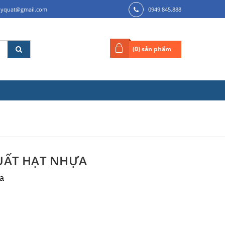
ilyquat@gmail.com
0949.845.888
(
0
) sản phẩm
XUẤT HẠT NHỰA
ựa