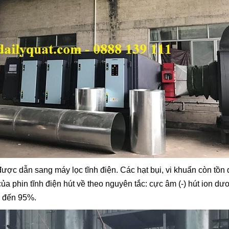
được dẫn sang máy lọc tĩnh điện. Các hạt bụi, vi khuẩn còn tồn đ
ủa phin tĩnh điện hút về theo nguyên tắc: cực âm (-) hút ion dươ
i đến 95%.