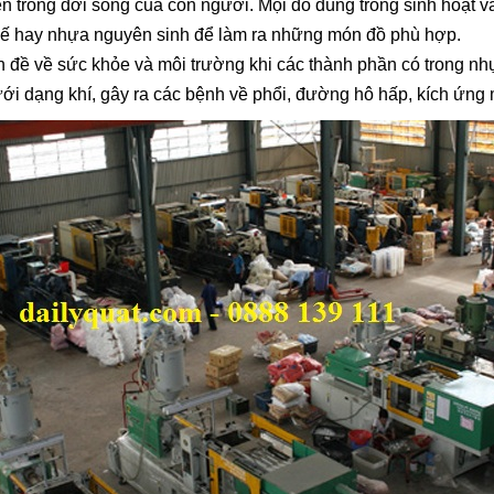
 trong đời sống của con người. Mọi đồ dùng trong sinh hoạt và 
hế hay nhựa nguyên sinh để làm ra những món đồ phù hợp.
ấn đề về sức khỏe và môi trường khi các thành phần có trong n
ới dạng khí, gây ra các bệnh về phổi, đường hô hấp, kích ứng 