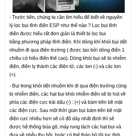
- Trước tiên, chúng ta cần tìm hiểu để biết về nguyên
lý lọc bụi tĩnh điện ESP như thế nào ? Lọc bụi tĩnh
điện được hiểu rất đơn giản là thiết bị lọc bụi
bằng phương pháp tĩnh điện. Khi dòng khí khói bụi dệt
nhuộm đi qua điện trường ( được tạo bởi dòng điện 1
chiều có hiệu điện thế cao). Dòng khói bụi sẽ bị nhiễm
điện, điện ly thành các điện tử, các Ion (-) và các Ion
(+).
- Bụi trong khói dệt nhuộm khi đi qua điện trường cũng
bị nhiễm điện, các hạt bụi khói nhiễm điện sẽ bị hút về
phía các điện cực trái dấu (-) : (+) và bám trên bề mặt
các điện cực. Sau một thời gian bụi bám trên bề mặt
điện cực nhiều hơn sẽ có độ dày nhất định thì sẽ
được hệ thống búa gõ, máy rung tách các hạt bụi và
đưa về phễu thu hồi, hoặc có thể tháo bỏ lõi lọc tĩnh