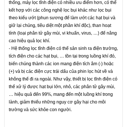
thống, máy lọc tĩnh điện có nhiều ưu điểm hơn, có thể
kết hợp với các công nghệ lọc bụi khác như lọc bụi
theo kiểu ướt (phun sương để làm ướt các hạt bụi và
giữ lại chúng, tiêu diệt một phần khí độc), than hoạt
tính (loại phân tử gây mùi, vi khuẩn, virus, …) để nâng
cao hiệu quả lọc khí.
- Hệ thống lọc tĩnh điện có thể sản sinh ra điện trường,
tích điện cho các hạt bụi, … tồn tại trong luồng khí đó,
biến chúng thành các ion mang điện tích âm (-) hoặc
(+) và bị các điện cực trái dấu của phin lọc hút về và
không thể đi ra ngoài. Như vậy, thiết bị lọc tĩnh điện có
thể xử lý được hạt bụi lớn, nhỏ, các phân tử gây mùi,
… hiệu quả đến 99%, mang đến một luồng khí trong
lành, giảm thiểu những nguy cơ gây hại cho môi
trường và sức khỏe con người.