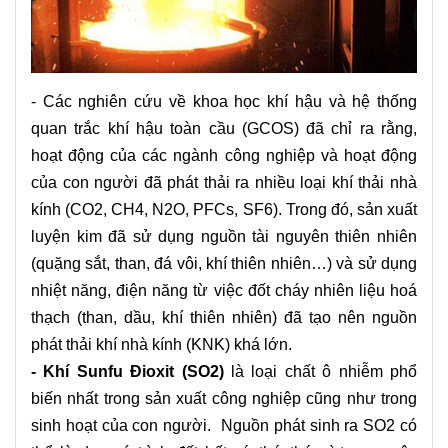
- Các nghiên cứu về khoa học khí hậu và hệ thống
quan trắc khí hậu toàn cầu (GCOS) đã chỉ ra rằng,
hoạt động của các ngành công nghiệp và hoạt động
của con người đã phát thải ra nhiều loại khí thải nhà
kính (CO2, CH4, N2O, PFCs, SF6). Trong đó, sản xuất
luyện kim đã sử dụng nguồn tài nguyên thiên nhiên
(quặng sắt, than, đá vôi, khí thiên nhiên…) và sử dụng
nhiệt năng, điện năng từ việc đốt cháy nhiên liệu hoá
thạch (than, dầu, khí thiên nhiên) đã tạo nên nguồn
phát thải khí nhà kính (KNK) khá lớn.
- Khí Sunfu Đioxit (SO
2
)
là loại chất ô nhiễm phổ
biến nhất trong sản xuất công nghiệp cũng như trong
sinh hoạt của con người. Nguồn phát sinh ra SO2 có