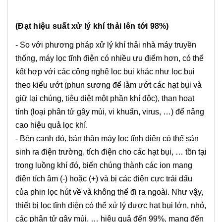
(Đạt hiệu suất xử lý khí thải lên tới 98%)
- So với phương pháp xử lý khí thải nhà máy truyền
thống, máy lọc tĩnh điện có nhiều ưu điểm hơn, có thể
kết hợp với các công nghệ lọc bụi khác như lọc bụi
theo kiểu ướt (phun sương để làm ướt các hạt bụi và
giữ lại chúng, tiêu diệt một phần khí độc), than hoạt
tính (loại phân tử gây mùi, vi khuẩn, virus, …) để nâng
cao hiệu quả lọc khí.
- Bên cạnh đó, bản thân máy lọc tĩnh điện có thể sản
sinh ra điện trường, tích điện cho các hạt bụi, … tồn tại
trong luồng khí đó, biến chúng thành các ion mang
điện tích âm (-) hoặc (+) và bị các điện cực trái dấu
của phin lọc hút về và không thể đi ra ngoài. Như vậy,
thiết bị lọc tĩnh điện có thể xử lý được hạt bụi lớn, nhỏ,
các phân tử gây mùi, … hiệu quả đến 99%, mang đến