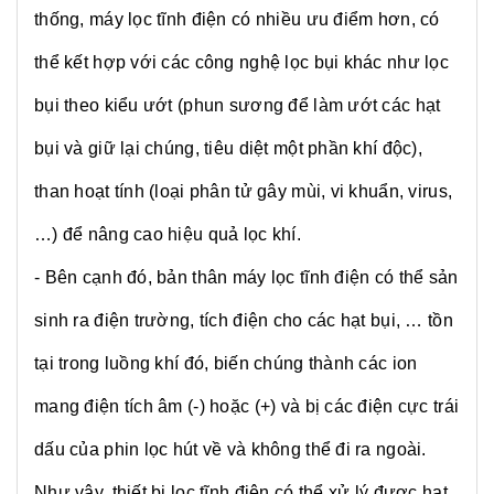
thống, máy lọc tĩnh điện có nhiều ưu điểm hơn, có
thể kết hợp với các công nghệ lọc bụi khác như lọc
bụi theo kiểu ướt (phun sương để làm ướt các hạt
bụi và giữ lại chúng, tiêu diệt một phần khí độc),
than hoạt tính (loại phân tử gây mùi, vi khuẩn, virus,
…) để nâng cao hiệu quả lọc khí.
- Bên cạnh đó, bản thân máy lọc tĩnh điện có thể sản
sinh ra điện trường, tích điện cho các hạt bụi, … tồn
tại trong luồng khí đó, biến chúng thành các ion
mang điện tích âm (-) hoặc (+) và bị các điện cực trái
dấu của phin lọc hút về và không thể đi ra ngoài.
Như vậy, thiết bị lọc tĩnh điện có thể xử lý được hạt