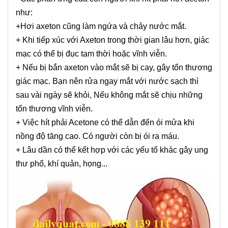
như:
+Hơi axeton cũng làm ngứa và chảy nước mắt.
+ Khi tiếp xúc với Axeton trong thời gian lâu hơn, giác
mạc có thể bị đục tạm thời hoặc vĩnh viễn.
+ Nếu bị bắn axeton vào mắt sẽ bị cay, gây tổn thương
giác mạc. Bạn nên rửa ngay mắt với nước sạch thì
sau vài ngày sẽ khỏi, Nếu không mắt sẽ chịu những
tổn thương vĩnh viễn.
+ Việc hít phải Acetone có thể dẫn đến ói mửa khi
nồng độ tăng cao. Có người còn bị ói ra máu.
+ Lâu dần có thể kết hợp với các yếu tố khác gây ung
thư phổ, khí quản, họng...