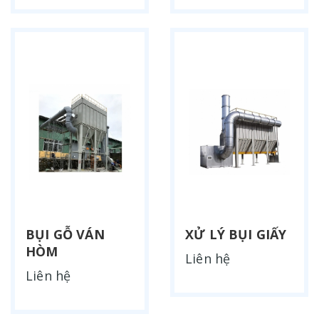
BỤI GỖ VÁN
XỬ LÝ BỤI GIẤY
HÒM
Liên hệ
Liên hệ