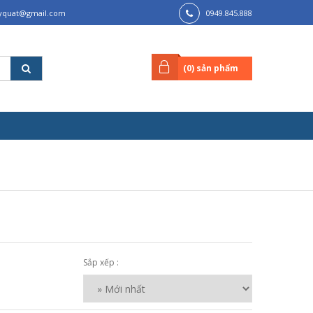
lyquat@gmail.com
0949.845.888
(
0
) sản phẩm
Sắp xếp :