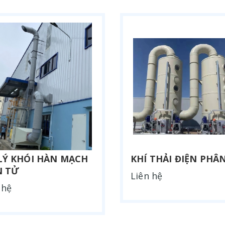
LÝ KHÓI HÀN MẠCH
KHÍ THẢI ĐIỆN PHÂ
N TỬ
Liên hệ
 hệ