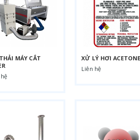
 THẢI MÁY CẮT
XỬ LÝ HƠI ACETON
ER
Liên hệ
 hệ
I MẠ CROM
KHÍ THẢI ĐIỆN PHÂN